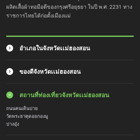
ผลิตเสื้อผ้าทอมือดีของกรุงศรีอยุธยา ในปี พ.ศ. 2231 ทาง
ราชการไทยได้ก่อตั้งเมืองแม่
อำเภอในจังหวัดเเม่ฮองสอน
ของดีจังหวัดเเม่ฮองสอน
สถานที่ท่องเที่ยวจังหวัดเเม่ฮองสอน
ถนนคนเดินปาย
วัดพระธาตุดอยกองมู
ปางอุ๋ง