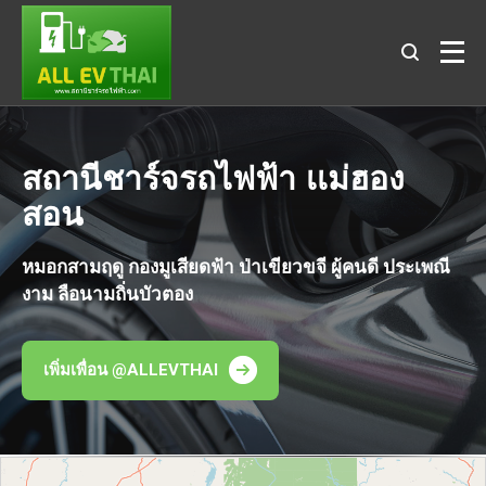
สถานีชาร์จรถไฟฟ้า เเม่ฮอง
สอน
หมอกสามฤดู กองมูเสียดฟ้า ป่าเขียวขจี ผู้คนดี ประเพณี
งาม ลือนามถิ่นบัวตอง
เพิ่มเพื่อน @ALLEVTHAI