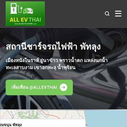
สถานีชาร์จรถไฟฟ้า พัทลุง
เมืองหนังโนราห์ อู่นาข้าว พราวน้ำตก แหล่งนกน้ำ
ทะเลสาบงาม เขาอกทะลุ น้ำพุร้อน
เพิ่มเพื่อน @ALLEVTHAI
.