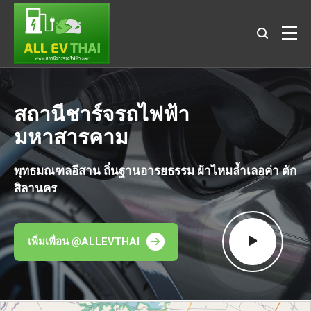
สถานีชาร์จรถไฟฟ้า
มหาสารคาม
พุทธมณฑลอีสาน ถิ่นฐานอารยธรรม ผ้าไหมล้ำเลอค่า ตัก
สิลานคร
เพิ่มเพื่อน @ALLEVTHAI
.