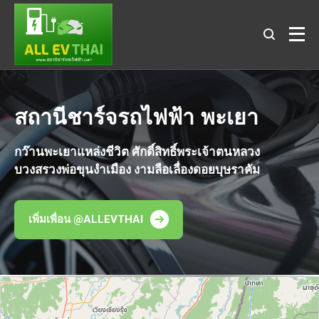
สถานีชาร์จรถไฟฟ้า พะเยา
กว๊านพะเยาแหล่งชีวิต ศักดิ์สิทธิ์พระเจ้าตนหลวง
บวงสรวงพ่อขุนงำเมือง งามลือเลื่องดอยบุษราคัม
เพิ่มเพื่อน @ALLEVTHAI
.