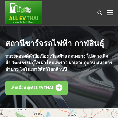
สถานีชาร์จรถไฟฟ้า กาฬสินธุ์
หลวงพ่อองค์ดำลือเลือง เมืองฟ้าแดดสงยาง โปงลางเลิศ
ล้ำ วัฒนธรรมภูไท ผ้าไหมแพรวา ผาเสวยภูพาน มหาธาร
ลำปาว ไดโนเสาร์สัตว์โลกล้านปี
เพิ่มเพื่อน @ALLEVTHAI