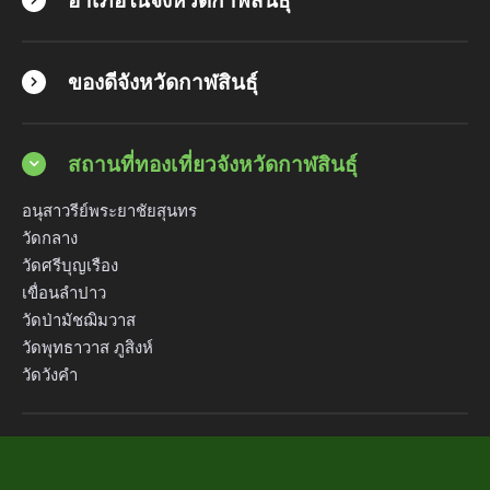
อำเภอในจังหวัดกาฬสินธุ์
ของดีจังหวัดกาฬสินธุ์
สถานที่ทองเที่ยวจังหวัดกาฬสินธุ์
อนุสาวรีย์พระยาชัยสุนทร
วัดกลาง
วัดศรีบุญเรือง
เขื่อนลำปาว
วัดป่ามัชฌิมวาส
วัดพุทธาวาส ภูสิงห์
วัดวังคำ