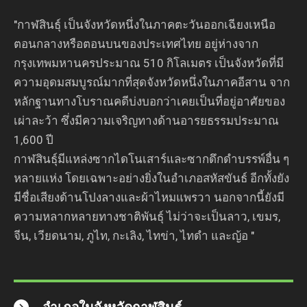
"กาฬสินธุ์ เป็นจังหวัดหนึ่งในภาคตะวันออกเฉียงเหนือ
ตอนกลางหรือตอนบนของประเทศไทย อยู่ห่างจาก
กรุงเทพมหานครประมาณ 510 กิโลเมตร เป็นจังหวัดที่มี
ความอุดมสมบูรณ์มากที่สุดจังหวัดหนึ่งในภาคอีสาน จาก
หลักฐานทางโบราณคดีบ่งบอกว่าเคยเป็นที่อยู่อาศัยของ
เผ่าละว้า ซึ่งมีความเจริญทางด้านอารยธรรมประมาณ
1,600 ปี
กาฬสินธุ์มีแหล่งซากไดโนเสาร์และซากดึกดำบรรพ์อื่น ๆ
หลายแห่ง โดยเฉพาะอย่างยิ่งในอำเภอสหัสขันธ์ อีกทั้งยัง
มีชื่อเสียงด้านโปงลางและผ้าไหมแพรวา นอกจากนี้ยังมี
ความหลากหลายทางชาติพันธุ์ ไม่ว่าจะเป็นลาว, เขมร,
จีน, เวียดนาม, ภูไท, กะเลิง, ไทข่า, ไทดำ และญ้อ "