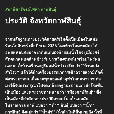
สถานีชาร์จรถไฟฟ้า กาฬสินธุ์
ประวัติ จังหวัดกาฬสินธุ์
จากหลักฐานทางประวัติศาสตร์เริ่มตั้งเป็นเมืองในสมัย
รัตนโกสินทร์ เมื่อปี พ.ศ. 2336 โดยท้าวโสมพะมิตรได้
อพยพหลบภัยมาจากดินแดนฝั่งซ้ายแม่น้ำโขง (เมืองศรี
สัตตนาคนหุตล้านช้างร่มขาวเวียงจันทน์) พร้อมไพร่พล
และมาตั้งบ้านเรือนอยู่ริมแม่น้ำปาว เรียกว่า ""บ้านแก่ง
สำโรง"" แล้วได้นำเครื่องบรรณาการเข้าถวายสวามิภักดิ์
ต่อพระบาทสมเด็จพระพุทธยอดฟ้าจุฬาโลกมหาราช ต่อ
มาได้รับพระกรุณาโปรดเกล้ายกฐานะบ้านแก่งสำโรงขึ้น
เป็นเมือง และพระราชทานนามว่า ""เมืองกาฬสินธุ์"" ซึ่ง
เป็นเมืองที่สำคัญทางประวัติศาสตร์มาตั้งแต่สมัย
โบราณกาล กาฬ แปลว่า ""ดำ"" สินธุ์ แปลว่า ""น้ำ""
กาฬสินธุ์ จึงแปลว่า ""น้ำดำ"" (น้ำดำในที่นี้หมายถึง น้ำที่