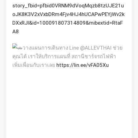
story_fbid=pfbid0VRNM9dVoqMqzb8tzUJE21u
oJK8K3V2xVxbDRm4Fjv4HJ4hUCAPwPEYjWv2k
DXxRJl&id=100091807314809&mibextid=RtaF
A8
วางแผนการเดินทาง Line @ALLEVTHAI ช่วย
คุณได้ เราให้บริการแผนที่ สถานีชาร์จรถไฟฟ้า
เพิ่มเพื่อนกับเราเลย
https://lin.ee/vFA05Xu