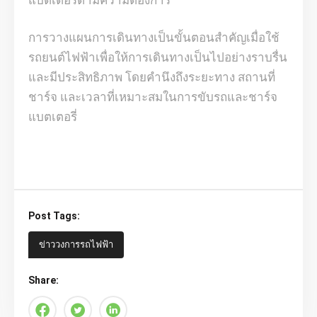
แบตเตอรี่ตามความต้องการ
การวางแผนการเดินทางเป็นขั้นตอนสำคัญเมื่อใช้
รถยนต์ไฟฟ้าเพื่อให้การเดินทางเป็นไปอย่างราบรื่น
และมีประสิทธิภาพ โดยคำนึงถึงระยะทาง สถานที่
ชาร์จ และเวลาที่เหมาะสมในการขับรถและชาร์จ
แบตเตอรี่
Post Tags:
ข่าววงการรถไฟฟ้า
Share: