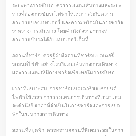
ระยะทางการขับรถ: ควรวางแผนเส้นทางและระยะ
ทางที่ต้องการขับรถไฟฟ้าให้เหมาะสมกับความ
สามารถของแบตเตอรี่ และความพร้อมในการชาร์จ
ระหว่างการเดินทาง โดยคำนึงถึงระยะทางที่
สามารถขับรถได้กับแบตเตอรี่เต็มที่
สถานที่ชาร์จ: ควรรู้ว่ามีสถานที่ชาร์จแบตเตอรี่
รถยนต์ไฟฟ้าอย่างไรบริเวณเส้นทางการเดินทาง
และวางแผนให้มีการชาร์จเพียงพอในการขับรถ
เวลาที่เหมาะสม: การชาร์จแบตเตอรี่ของรถยนต์
ไฟฟ้าใช้เวลา การวางแผนการเดินทางที่เหมาะสม
จะคำนึงถึงเวลาที่จำเป็นในการชาร์จและการหยุด
พักในระหว่างการเดินทาง
สถานที่หยุดพัก: ควรทราบสถานที่ที่เหมาะสมในการ