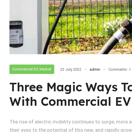
Commercial EV
,
Market
23 July 2022
admin
Comments:
0
Three Magic Ways T
With Commercial EV
The rise of electric mobility continues to surge, more
their eyes to the potential of this new, and rapidly grow