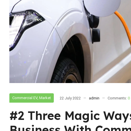
Commercial EV
,
Market
22 July 2022
admin
Comments:
0
#2 Three Magic Way
Business With Comm