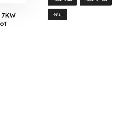
5 7KW
Retail
pot