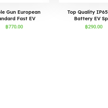
le Gun European
Top Quality IP6
andard Fast EV
Battery EV S
฿
770.00
฿
290.00