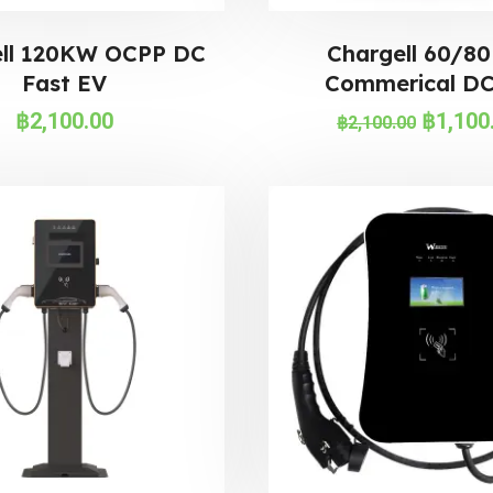
ell 120KW OCPP DC
Chargell 60/8
Fast EV
Commerical DC
฿
2,100.00
฿
1,100
฿
2,100.00