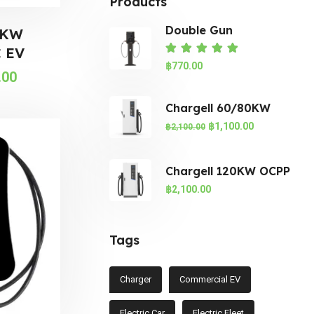
Products
Double Gun
0KW
European Standard
 EV
Rated
5.00
out of
Fast EV
฿
770.00
.00
Chargell 60/80KW
Commerical DC EV
฿
1,100.00
฿
2,100.00
Chargell 120KW OCPP
DC Fast EV
฿
2,100.00
Tags
Charger
Commercial EV
Electric Car
Electric Fleet